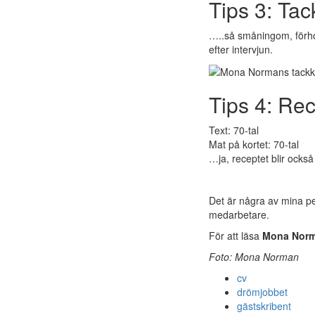
Tips 3: Tac
…..så småningom, förhopp
efter intervjun.
Tips 4: Rec
Text: 70-tal
Mat på kortet: 70-tal
…ja, receptet blir också
Det är några av mina pe
medarbetare.
För att läsa
Mona Nor
Foto: Mona Norman
cv
drömjobbet
gästskribent