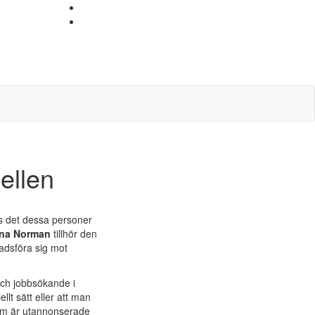
bellen
s det dessa personer
na Norman
tillhör den
adsföra sig mot
och jobbsökande i
llt sätt eller att man
 som är utannonserade