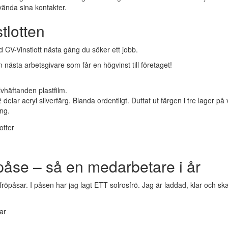
nvända sina kontakter.
tlotten
CV-Vinstlott nästa gång du söker ett jobb.
n nästa arbetsgivare som får en högvinst till företaget!
lvhäftanden plastfilm.
delar acryl silverfärg. Blanda ordentligt. Duttat ut färgen i tre lager på v
ång.
påse – så en medarbetare i år
öpåsar. I påsen har jag lagt ETT solrosfrö. Jag är laddad, klar och ska 