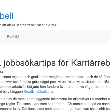
bell
e att älska. Karriärrebell visar dig hur.
Kontakt
a jobbsökartips för Karriärre
014
m sätter sig ned och gnäller när motgångarna kommer – och de så finn
et ansvar och försöka göra något positivt och kreativt av situationen.
Mo
on blev arbetslös började hon fundera över alternativa vägar att markn
et blev bloggen
Kreativ jobbsökare
.
t en av de mest grundläggande faktorerna för arbetslivet i allmänhet 
nga regler. Det finns inget som säger att ett CV måste se ut på ett specie
 personligt brev. Det finns inget som säger att man bara kan söka jobb