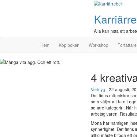
Karriärre
Alla kan hitta ett arbet
Hem
Köp boken
Workshop
Författare
4 kreativ
Verktyg
|
22 augusti, 2
Det finns människor so
som väljer att ta ett eg
senare kategorin. När h
arbetsgivaren. Resultat
Mona har nämligen inset
synnerlighet: Det finns i
alltid måste bifoga ett