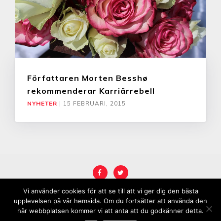
Författaren Morten Besshø
rekommenderar Karriärrebell
NYHETER
|
15 FEBRUARI, 2015
Vi använder cookies för att se till att vi ger dig den bästa
COPYRIGHT © 2026
KARRIÄRREBELL
.
upplevelsen på vår hemsida. Om du fortsätter att använda den
här webbplatsen kommer vi att anta att du godkänner detta.
MARINATE BY METRICTHEMES
. POWERED BY