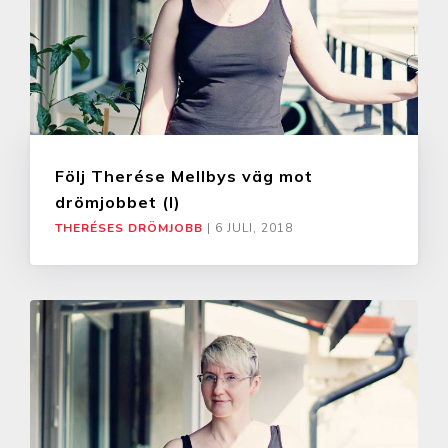
Följ Therése Mellbys väg mot
drömjobbet (I)
THERÉSES DRÖMJOBB
|
6 JULI, 2018