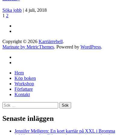
Söka jobb
|
4 juli, 2018
1
2
Copyright © 2026
Karriärrebell
.
Marinate by MetricThemes
. Powered by
WordPress
.
Hem
Köp boken
Workshop
Författare
Kontakt
Sök
efter:
Senaste inläggen
Jennifer Mellgren: En kort karriär på XXL i Bromma