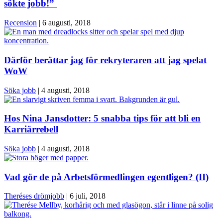
sökte jobb!”
Recension
|
6 augusti, 2018
Därför berättar jag för rekryteraren att jag spelat
WoW
Söka jobb
|
4 augusti, 2018
Hos Nina Jansdotter: 5 snabba tips för att bli en
Karriärrebell
Söka jobb
|
4 augusti, 2018
Vad gör de på Arbetsförmedlingen egentligen? (II)
Theréses drömjobb
|
6 juli, 2018