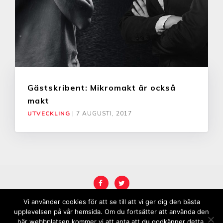
Gästskribent: Mikromakt är också
makt
UTVECKLING
|
7 AUGUSTI, 2017
Vi använder cookies för att se till att vi ger dig den bästa
COPYRIGHT © 2026
KARRIÄRREBELL
.
upplevelsen på vår hemsida. Om du fortsätter att använda den
här webbplatsen kommer vi att anta att du godkänner detta.