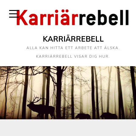
KARRIÄRREBELL
ALLA KAN HITTA ETT ARBETE ATT ÄLSKA.
KARRIÄRREBELL VISAR DIG HUR.