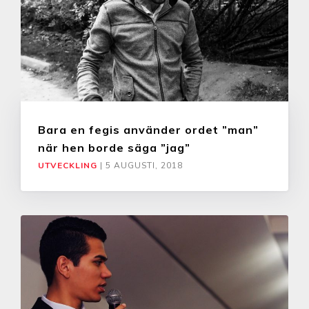
Bara en fegis använder ordet ”man”
när hen borde säga ”jag”
UTVECKLING
|
5 AUGUSTI, 2018