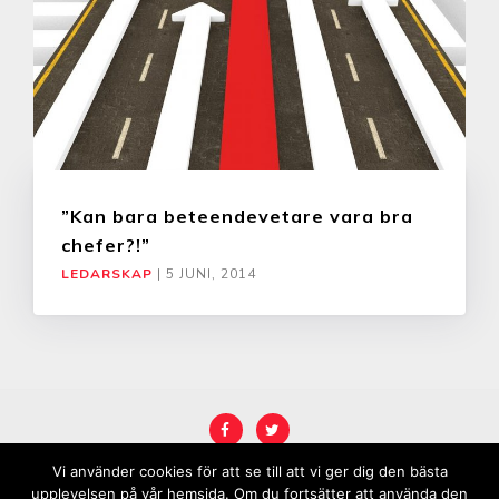
”Kan bara beteendevetare vara bra
chefer?!”
LEDARSKAP
|
5 JUNI, 2014
Vi använder cookies för att se till att vi ger dig den bästa
COPYRIGHT © 2026
KARRIÄRREBELL
.
upplevelsen på vår hemsida. Om du fortsätter att använda den