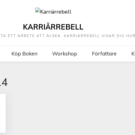
KARRIÄRREBELL
TTA ETT ARBETE ATT ÄLSKA. KARRIÄRREBELL VISAR DIG HUR
Köp Boken
Workshop
Författare
K
14