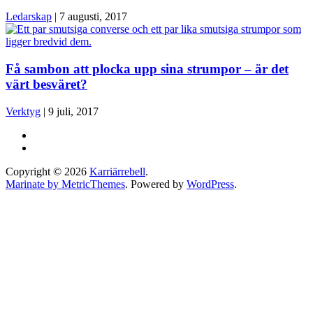
Ledarskap
|
7 augusti, 2017
Få sambon att plocka upp sina strumpor – är det
värt besväret?
Verktyg
|
9 juli, 2017
Copyright © 2026
Karriärrebell
.
Marinate by MetricThemes
. Powered by
WordPress
.