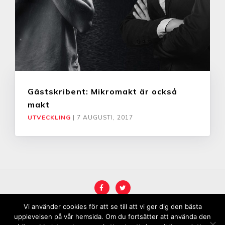
Gästskribent: Mikromakt är också
makt
UTVECKLING
|
7 AUGUSTI, 2017
Vi använder cookies för att se till att vi ger dig den bästa
COPYRIGHT © 2026
KARRIÄRREBELL
.
upplevelsen på vår hemsida. Om du fortsätter att använda den