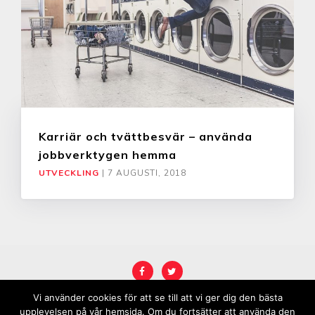
Karriär och tvättbesvär – använda
jobbverktygen hemma
UTVECKLING
|
7 AUGUSTI, 2018
Vi använder cookies för att se till att vi ger dig den bästa
COPYRIGHT © 2026
KARRIÄRREBELL
.
upplevelsen på vår hemsida. Om du fortsätter att använda den