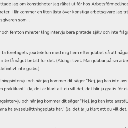
rättade jag om konstigheter jag råkat ut för hos Arbetsförmedlingen
er. Här kommer en liten lista över konstiga arbetsgivare jag trä
tsgivaren som…
 och femton minuter lång intervju bara pratade själv och inte frå
e ta företagets jourtelefon med mig hem efter jobbet så att någon ”
nte få något betalt för det. (Aldrig i livet. Man jobbar på sin arbets
efinitivt inte gratis.)
ällningsintervju och när jag kommer dit säger ”Nej, jag kan inte an
raktikant”. (Ja, det är klart att du vill det, det blir ju gratis för di
ningsintervju och när jag kommer dit säger ”Nej, jag kan inte anstä
rna ha sysselsättningsplats här.” (Ja, det är ju klart att du vill det,