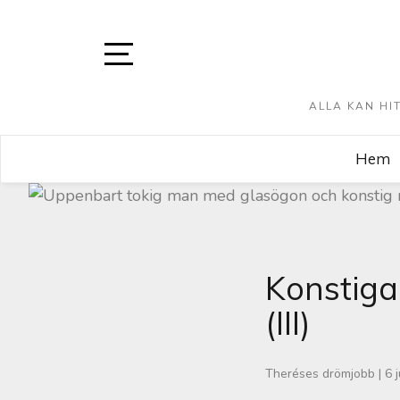
ALLA KAN HI
Hem
Konstiga
(III)
Theréses drömjobb
|
6 