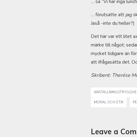
… sa ”Vi har inga lunch
… förutsatte att jag s
Jaså -inte du heller?)
Det här var ett litet 
märke till något; seda
mycket tidigare än fö
att ifrågasätta det. Oc
Skribent: Therése M
ANSTÄLLNINGSTRYGGHE
MORAL OCH ETIK
PE
Leave a Co