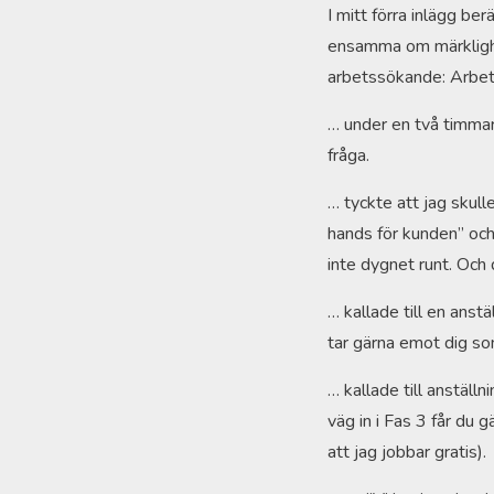
I mitt förra inlägg be
ensamma om märklighet
arbetssökande: Arbe
… under en två timmar
fråga.
… tyckte att jag skull
hands för kunden” och i
inte dygnet runt. Och d
… kallade till en anst
tar gärna emot dig som p
… kallade till anställ
väg in i Fas 3 får du gä
att jag jobbar gratis).