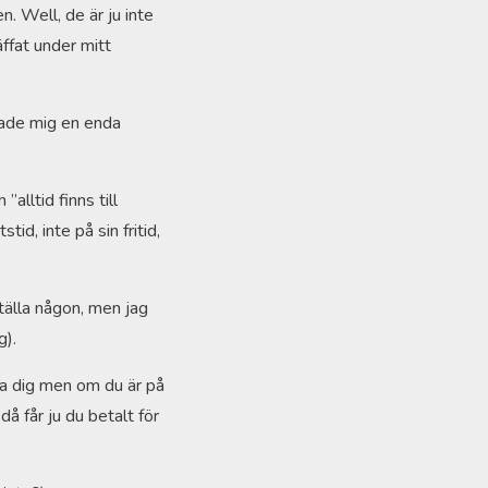
. Well, de är ju inte
ffat under mitt
gade mig en enda
alltid finns till
tid, inte på sin fritid,
ställa någon, men jag
g).
lla dig men om du är på
 då får ju du betalt för