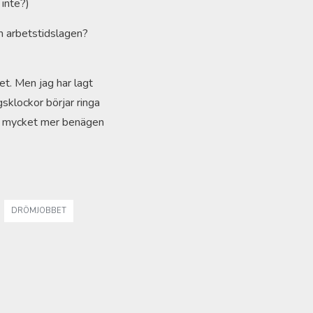
 inte?)
om arbetstidslagen?
et. Men jag har lagt
gsklockor börjar ringa
jag mycket mer benägen
DRÖMJOBBET