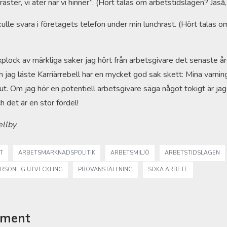
raster, vi äter när vi hinner”. (Hört talas om arbetstidslagen? Jaså,
kulle svara i företagets telefon under min lunchrast. (Hört talas 
axplock av märkliga saker jag hört från arbetsgivare det senaste år
n jag läste Karriärrebell har en mycket god sak skett: Mina varnin
rut. Om jag hör en potentiell arbetsgivare säga något tokigt är 
h det är en stor fördel!
ellby
T
ARBETSMARKNADSPOLITIK
ARBETSMILJÖ
ARBETSTIDSLAGEN
RSONLIG UTVECKLING
PROVANSTÄLLNING
SÖKA ARBETE
mment