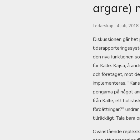
argare) 
Ledarskap
|
4 juli, 2018
Diskussionen går het 
tidsrapporteringssyste
den nya funktionen so
för Kalle. Kajsa, å a
och företaget, mot d
implementeras. ”Kansk
pengarna på något ann
från Kalle, ett holisti
förbättringar?” undrar 
tillräckligt. Tala bara 
Ovanstående replikskif