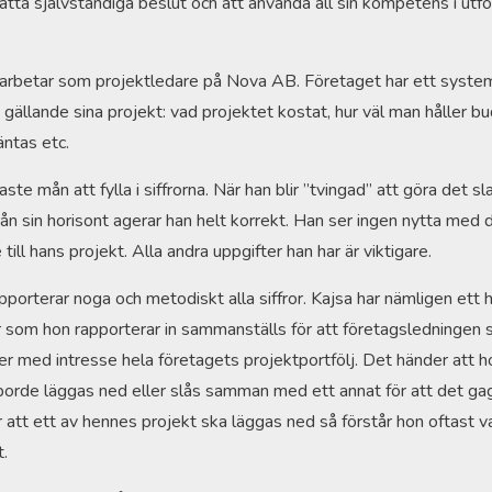
fatta självständiga beslut och att använda all sin kompetens i utf
arbetar som projektledare på Nova AB. Företaget har ett system
 gällande sina projekt: vad projektet kostat, hur väl man håller b
äntas etc.
aste mån att fylla i siffrorna. När han blir ”tvingad” att göra det sl
ifrån sin horisont agerar han helt korrekt. Han ser ingen nytta med 
e till hans projekt. Alla andra uppgifter han har är viktigare.
pporterar noga och metodiskt alla siffror. Kajsa har nämligen ett 
or som hon rapporterar in sammanställs för att företagsledningen 
ljer med intresse hela företagets projektportfölj. Det händer att ho
orde läggas ned eller slås samman med ett annat för att det ga
r att ett av hennes projekt ska läggas ned så förstår hon oftast v
t.