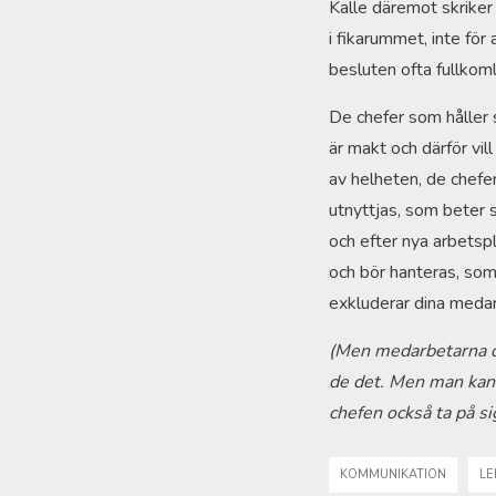
Kalle däremot skriker
i fikarummet, inte för
besluten ofta fullkoml
De chefer som håller
är makt och därför vill
av helheten, de chef
utnyttjas, som beter 
och efter nya arbetspl
och bör hanteras, so
exkluderar dina meda
(Men medarbetarna då,
de det. Men man kan i
chefen också ta på si
KOMMUNIKATION
LE