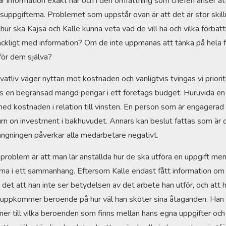
år information exakt när och i den omfattning som chefen anser at
tsuppgifterna. Problemet som uppstår ovan är att det är stor skil
ur ska Kajsa och Kalle kunna veta vad de vill ha och vilka förbätt
lräckligt med information? Om de inte uppmanas att tänka på hela f
för dem själva?
rivatliv väger nyttan mot kostnaden och vanligtvis tvingas vi priori
nns en begränsad mängd pengar i ett företags budget. Huruvida en
 med kostnaden i relation till vinsten. En person som är engagerad i 
eturn on investment i bakhuvudet. Annars kan beslut fattas som är d
rlängningen påverkar alla medarbetare negativt.
 problem är att man lär anställda hur de ska utföra en uppgift men
terna i ett sammanhang. Eftersom Kalle endast fått information om 
r det att han inte ser betydelsen av det arbete han utför, och att h
ppkommer beroende på hur väl han sköter sina åtaganden. Han g
ner till vilka beroenden som finns mellan hans egna uppgifter och