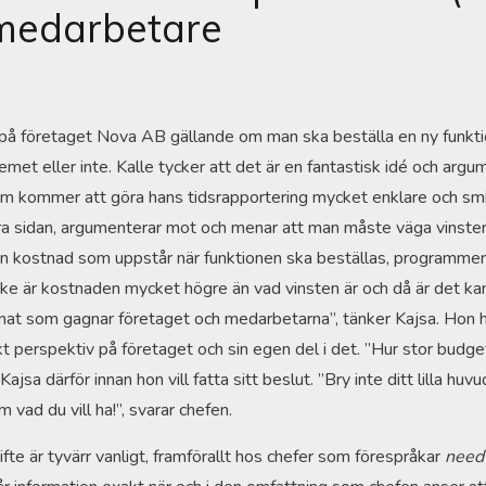
medarbetare
på företaget Nova AB gällande om man ska beställa en ny funktio
met eller inte. Kalle tycker att det är en fantastisk idé och argum
m kommer att göra hans tidsrapportering mycket enklare och smid
ndra sidan, argumenterar mot och menar att man måste väga vinst
en kostnad som uppstår när funktionen ska beställas, programme
e är kostnaden mycket högre än vad vinsten är och då är det kan
at som gagnar företaget och medarbetarna”, tänker Kajsa. Hon har a
skt perspektiv på företaget och sin egen del i det. ”Hur stor budget
Kajsa därför innan hon vill fatta sitt beslut. ”Bry inte ditt lilla hu
om vad du vill ha!”, svarar chefen.
te är tyvärr vanligt, framförallt hos chefer som förespråkar
need