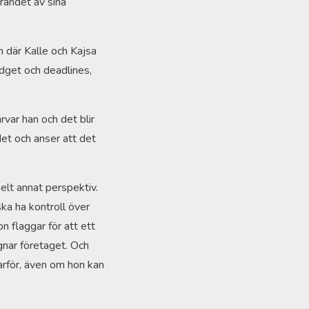
örandet av sina
 där Kalle och Kajsa
udget och deadlines,
arvar han och det blir
det och anser att det
helt annat perspektiv.
ska ha kontroll över
n flaggar för att ett
gnar företaget. Och
arför, även om hon kan