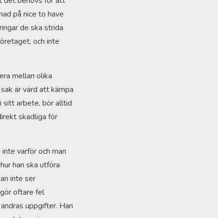
t det behövs för att
lnad på nice to have
ringar de ska strida
öretaget, och inte
tera mellan olika
 sak är värd att kämpa
sitt arbete, bör alltid
irekt skadliga för
 inte varför och man
hur han ska utföra
an inte ser
ör oftare fel
 andras uppgifter. Han