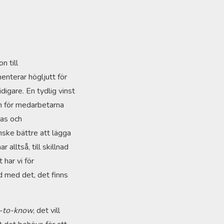
n till
enterar högljutt för
igare. En tydlig vinst
en för medarbetarna
ras och
ske bättre att lägga
lltså, till skillnad
 har vi för
vud med det, det finns
-to-know
, det vill