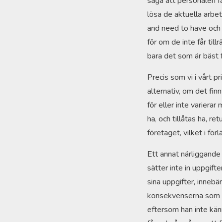
säga att personalen f
lösa de aktuella arbe
and need to have och h
för om de inte får til
bara det som är bäst 
Precis som vi i vårt p
alternativ, om det fi
för eller inte varierar
ha, och tillåtas ha, r
företaget, vilket i fö
Ett annat närliggande
sätter inte in uppgif
sina uppgifter, innebä
konsekvenserna som u
eftersom han inte kän