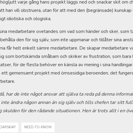
 högljutt varje gång hans projekt läggs ned och snackar skit om
 att han vill obstruera, utan för att med den (begränsade) kunskap 
igt idiotiska och ologiska.
 sina medarbetare ovetandes om vad som händer och sker, som tä
 behålla den för sig själv, som inte uppmanar och tillåter sina anst
erna får helt enkelt sämre medarbetare. De skapar medarbetare 
sig som bortskämda småbarn och skriker av frustration, som bara 
atser, för de flesta behöver en känsla av mening i sina handlingar. 
m ett gemensamt projekt med ömsesidiga beroenden, det fungera
rbetare.
 har de inte något ansvar att själva ta reda på denna informat
nte ändra någon annan än sig själv och tills chefen tar sitt full
g skulden för den rådande situationen. Hen är trots allt i en öv
DARSKAP
NEED-TO-KNOW