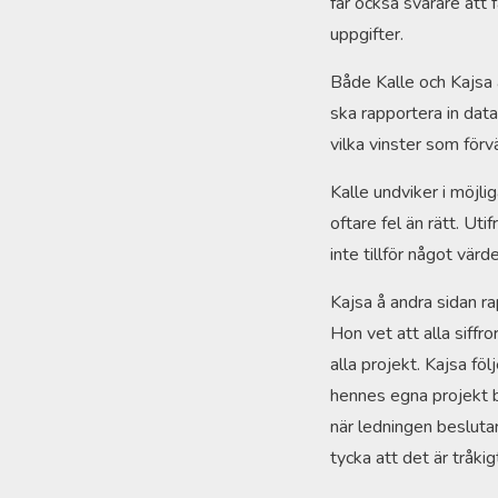
får också svårare att 
uppgifter.
Både Kalle och Kajsa 
ska rapportera in data
vilka vinster som förv
Kalle undviker i möjlig
oftare fel än rätt. Ut
inte tillför något värd
Kajsa å andra sidan ra
Hon vet att alla siffr
alla projekt. Kajsa fö
hennes egna projekt b
när ledningen besluta
tycka att det är tråkig