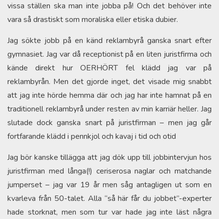
vissa ställen ska man inte jobba på! Och det behöver inte
vara så drastiskt som moraliska eller etiska dubier.
Jag sökte jobb på en känd reklambyrå ganska snart efter
gymnasiet. Jag var då receptionist på en liten juristfirma och
kände direkt hur OERHÖRT fel klädd jag var på
reklambyrån. Men det gjorde inget, det visade mig snabbt
att jag inte hörde hemma där och jag har inte hamnat på en
traditionell reklambyrå under resten av min karriär heller. Jag
slutade dock ganska snart på juristfirman – men jag går
fortfarande klädd i pennkjol och kavaj i tid och otid
Jag bör kanske tillägga att jag dök upp till jobbintervjun hos
juristfirman med långa(!) ceriserosa naglar och matchande
jumperset – jag var 19 år men såg antagligen ut som en
kvarleva från 50-talet. Alla “så här får du jobbet”-experter
hade storknat, men som tur var hade jag inte läst några