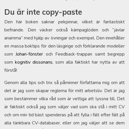
Du är inte copy-paste
Den här boken saknar pekpinnar, vilket är fantastiskt
befriande. Den väcker också kämpaglöden och “jävlar
anamma” med hjälp av övningar och exempel. Den innehåller
en massa boktips för den läsgirige och förklarande modeller
som
Johari-fönster
och Feedback-trappan samt begrepp
som
kognitiv dissonans
, som alla faktiskt har nytta av att
förstå!
Genom alla tips och trix så påminner författarna mig om att
det är jag som skapar reglerna för mitt arbetsliv. Det är jag
som bestämmer vilka råd som är vettiga att lyssna till. Det
är faktiskt också jag som väljer vad som ska stå i mitt CV
och om min tid bäst spenderas på att fylla i fält efter fält på
alla tänkbara CV-databaser, eller om jag väljer att se dem