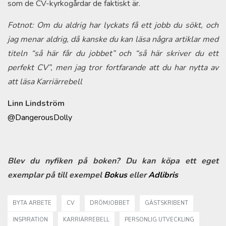
som de CV-kyrkogårdar de faktiskt är.
Fotnot: Om du aldrig har lyckats få ett jobb du sökt, och
jag menar aldrig, då kanske du kan läsa några artiklar med
titeln “så här får du jobbet” och “så här skriver du ett
perfekt CV”, men jag tror fortfarande att du har nytta av
att läsa Karriärrebell
Linn Lindström
@DangerousDolly
Blev du nyfiken på boken? Du kan köpa ett eget
exemplar på till exempel
Bokus
eller
Adlibris
BYTA ARBETE
CV
DRÖMJOBBET
GÄSTSKRIBENT
INSPIRATION
KARRIÄRREBELL
PERSONLIG UTVECKLING