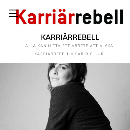
KARRIÄRREBELL
ALLA KAN HITTA ETT ARBETE ATT ÄLSKA.
KARRIÄRREBELL VISAR DIG HUR.