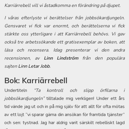
Karriärrebell vill vi åstadkomma en förändring på djupet.
I våras efterlyste vi berättelser från jobbsökardjungeln.
Gensvaret vi fick var enormt, och berättelserna vi fick
stärkte oss ytterligare i att Karriärrebell behövs. Vi gav
också tre arbetssökande ett gratisexemplar av boken, att
läsa och recensera. Idag presenterar vi den andra
recensionen, av
Linn Lindström
från den populära
sajten
Linn Letar Jobb
.
Bok: Karriärrebell
Undertiteln
“Ta kontroll och slipp örfilarna i
jobbsökardjungeln”
tilltalade mig verkligen! Under ett års
tid vände jag ut och in på mig själv för att allt för ofta mötas
av ett lojt “vi sparar gärna din ansökan för framtida tjänster”
och sen: tystnad. Jag har aldrig varit särskilt rebelliskt lagd