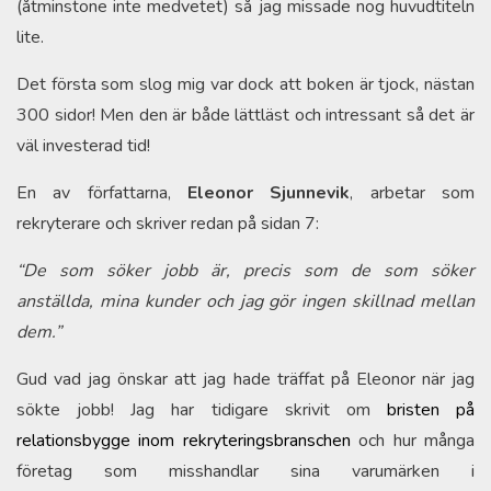
(åtminstone inte medvetet) så jag missade nog huvudtiteln
lite.
Det första som slog mig var dock att boken är tjock, nästan
300 sidor! Men den är både lättläst och intressant så det är
väl investerad tid!
En av författarna,
Eleonor Sjunnevik
, arbetar som
rekryterare och skriver redan på sidan 7:
“De som söker jobb är, precis som de som söker
anställda, mina kunder och jag gör ingen skillnad mellan
dem.”
Gud vad jag önskar att jag hade träffat på Eleonor när jag
sökte jobb! Jag har tidigare skrivit om
bristen på
relationsbygge inom rekryteringsbranschen
och hur många
företag som misshandlar sina varumärken i