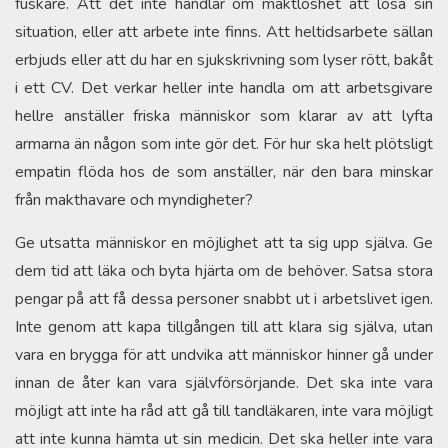
fuskare. Att det inte handlar om maktlöshet att lösa sin
situation, eller att arbete inte finns. Att heltidsarbete sällan
erbjuds eller att du har en sjukskrivning som lyser rött, bakåt
i ett CV. Det verkar heller inte handla om att arbetsgivare
hellre anställer friska människor som klarar av att lyfta
armarna än någon som inte gör det. För hur ska helt plötsligt
empatin flöda hos de som anställer, när den bara minskar
från makthavare och myndigheter?
Ge utsatta människor en möjlighet att ta sig upp själva. Ge
dem tid att läka och byta hjärta om de behöver. Satsa stora
pengar på att få dessa personer snabbt ut i arbetslivet igen.
Inte genom att kapa tillgången till att klara sig själva, utan
vara en brygga för att undvika att människor hinner gå under
innan de åter kan vara självförsörjande. Det ska inte vara
möjligt att inte ha råd att gå till tandläkaren, inte vara möjligt
att inte kunna hämta ut sin medicin. Det ska heller inte vara