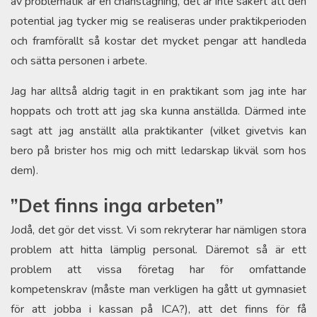
av problematik är en chanstagning, det är inte säkert att den
potential jag tycker mig se realiseras under praktikperioden
och framförallt så kostar det mycket pengar att handleda
och sätta personen i arbete.
Jag har alltså aldrig tagit in en praktikant som jag inte har
hoppats och trott att jag ska kunna anställda. Därmed inte
sagt att jag anställt alla praktikanter (vilket givetvis kan
bero på brister hos mig och mitt ledarskap likväl som hos
dem).
”Det finns inga arbeten”
Jodå, det gör det visst. Vi som rekryterar har nämligen stora
problem att hitta lämplig personal. Däremot så är ett
problem att vissa företag har för omfattande
kompetenskrav (måste man verkligen ha gått ut gymnasiet
för att jobba i kassan på ICA?), att det finns för få