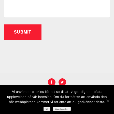
Vi använder cookies för att se till att vi ger dig den bästa
COPYRIGHT © 2026
KARRIÄRREBELL
.
upplevelsen på vår hemsida. Om du fortsätter att använda den
här webbplatsen kommer vi att anta att du godkänner detta.
MARINATE BY METRICTHEMES
. POWERED BY
WORDPRESS
.
Ok
Integritetspolicy