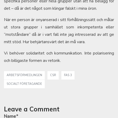
specifika personer eller hela grupper utan att ha belägg för
det – då är det något som klingar falskt i mina öron.
När en person är onyanserad i sitt förhållningssätt och målar
ut stora grupper i samhället som inkompetenta eller
”motståndare” då är i vart fall inte jag intresserad av att ge
mitt stöd. Hur behjärtansvärt det än må vara.
Vi behöver solidaritet och kommunikation. Inte polarisering
och billigaste formen av retorik.
ARBETSFÖRMEDLINGEN
CSR
FAS 3
SOCIALT FÖRETAGANDE
Leave a Comment
Name
*