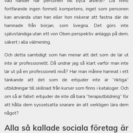
vad händer när personen vill byta arbete? Då finns
fortfarande ingen formell kompetens, inget som personen
kan använda utan han eller hon riskerar att fastna där de
hamnade från början, som livegna. Det görs inte
självständiga utan ett von Oben perspektiv anläggs på dem,
säkert i alla välmening.
Och detta samtidigt som han menar att det som de lär ut
inte är professionellt. Då undrar jag så klart varför man inte
lär ut på en professionell nivå? Har man månne hamnat i ett
tänkande att det som de erbjuder inte är ”riktiga”
utbildningar till skillnad från kurser som finns i kataloger. Och
om så är fallet: erbjuder de inte då bara ”terapiutbildning” för
att hålla dem sysselsatta snarare än att verkligen lära dem
något?
Alla så kallade sociala företag är